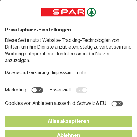
Angebote
Rezeptwelt
Sortiment
Weinwelt
SPAR Friends
Bierwelt
Standorte
Blog
Gutscheine
Informieren
Folge uns
Teilnahmebedingungen
Social Media
Pressemitteilungen
Unternehmen
Karriere bei SPAR
App herunterladen
Lehre bei SPAR
Kontakt