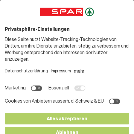
Angebote
Rezeptwelt
Sortiment
Weinwelt
SPAR Friends
Bierwelt
Standorte
Blog
Gutscheine
Informieren
Folge uns
Teilnahmebedingungen
Social Media
Pressemitteilungen
Unternehmen
Karriere bei SPAR
App herunterladen
Lehre bei SPAR
Kontakt