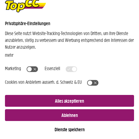
Nur für Android-Geräte
Einkaufen
Genusswelten
Wochen Hits
Rezeptwelt
Standorte
Weinwelt
Kundenbereich
Gastro-Club
Sortiment
Gastronomie
Aktuelles
Profi-Shop
Teilnahmebedingungen
Social Media
TopCC Service
Praktische Hilfsmittel
© 2026 TopCC AG
Impressum
Datenschutz
AGB
Einkaufsbestimmungen
Kontakt
Cookies