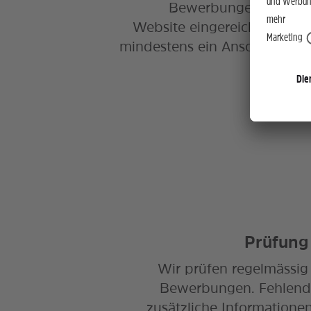
Bewerbungen werden 
Website eingereicht. Die B
mindestens ein Anschreiben,
Prüfung
Wir prüfen regelmässig
Bewerbungen. Fehlend
zusätzliche Informatione