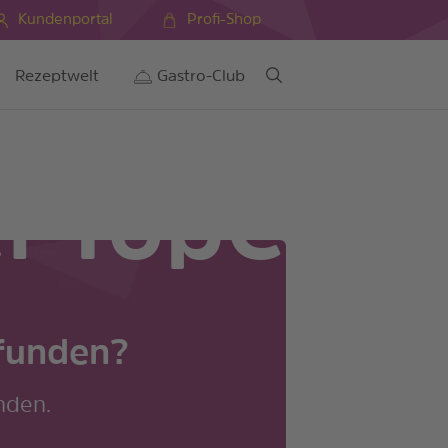
Kundenportal
Profi-Shop
Rezeptwelt
Gastro-Club
ei TopCC
efunden?
nden.