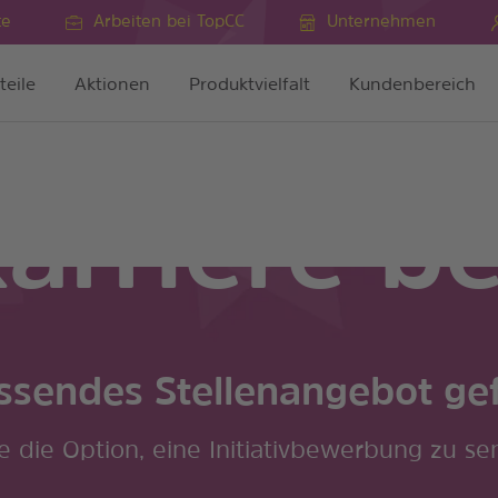
te
Arbeiten bei TopCC
Unternehmen
teile
Aktionen
Produktvielfalt
Kundenbereich
arriere b
ssendes Stellenangebot g
e die Option, eine Initiativbewerbung zu se