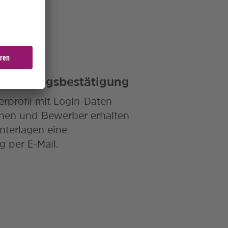
/Empfangsbestätigung
rprofil mit Login-Daten
innen und Bewerber erhalten
nterlagen eine
 per E-Mail.