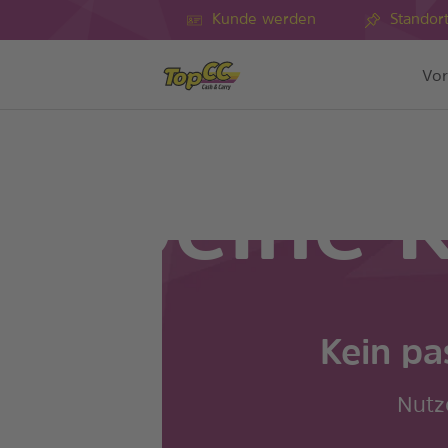
Kunde werden
Standor
Vor
Deine K
Kein pa
Nutz