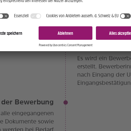
online über unsere
ewerbung beinhaltet
 den Lebenslauf und
Arbeitszeugnisse.
Bewerberprofil
Es wird ein Bewerbe
erstellt. Bewerber
nach Eingang der U
Eingangsbestätigung
 der Bewerbung
 alle eingegangenen
e Dokumente sowie
n werden bei Bedarf